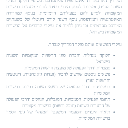
המדריך הינו מהדורה אינטרנטית שמתעדכנת בשינויי חקיקה ונוהלי
משרד הפנים, ומטרתו לספק מידע בסיסי לחברי מועצות ברשויות
המקומיות ולסייע להם בפעילותם היומיומית. בנוסף למהדורה
האינטרנטית והמודפסת, נוסף השנה קורס דיגיטלי של כשעתיים
המורכב מסרטונים ובו ניתן ללמוד את עיקרי הדברים על הרשויות
המקומיות בישראל.
עיקרי הנושאים אותם סוקר המדריך לנבחר:
חלוקה מנהלית והכרת סוגי הרשויות המקומיות השונות
בישראל
סמכויות ודרך הפעולה של מועצת הרשות המקומית
נושאים נוספים שחשוב להכיר (ועדות גיאוגרפיות, דיגיטציה
וחדשנות ועוד)
תפקידיהם ודרך הפעולה של נושאי משרה בכירה ברשויות
המקומיות
תחומי הפעילות, הסמכויות, המגבלות, הנהלים ודרכי הפעולה
של הוועדות השונות (חובה ורשות) ברשויות מקומיות
תיאור היעדים והמעמד המשפטי והמנהלי של גופי הסמך
ברשויות המקומיות