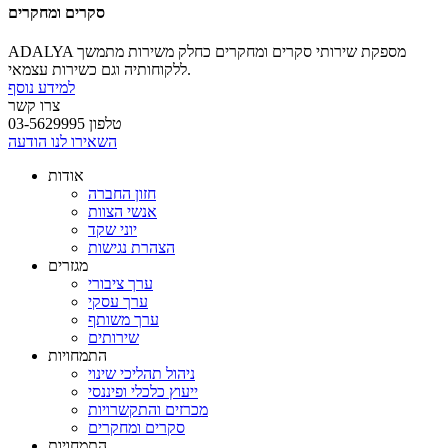
סקרים ומחקרים
ADALYA מספקת שירותי סקרים ומחקרים כחלק משירות מתמשך
ללקוחותיה וגם כשירות עצמאי.
למידע נוסף
צרו קשר
טלפון 03-5629995
השאירו לנו הודעה
אודות
חזון החברה
אנשי הצוות
יוני שקד
הצהרת נגישות
מגזרים
ערך ציבורי
ערך עסקי
ערך משותף
שירותים
התמחויות
ניהול תהליכי שינוי
ייעוץ כלכלי ופיננסי
מכרזים והתקשרויות
סקרים ומחקרים
התמחויות