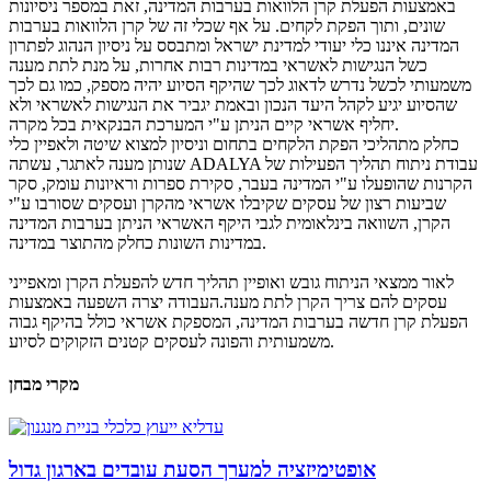
באמצעות הפעלת קרן הלוואות בערבות המדינה, זאת במספר ניסיונות
שונים, ותוך הפקת לקחים. על אף שכלי זה של קרן הלוואות בערבות
המדינה איננו כלי יעודי למדינת ישראל ומתבסס על ניסיון הנהוג לפתרון
כשל הנגישות לאשראי במדינות רבות אחרות, על מנת לתת מענה
משמעותי לכשל נדרש לדאוג לכך שהיקף הסיוע יהיה מספק, כמו גם לכך
שהסיוע יגיע לקהל היעד הנכון ובאמת יגביר את הנגישות לאשראי ולא
יחליף אשראי קיים הניתן ע"י המערכת הבנקאית בכל מקרה.
כחלק מתהליכי הפקת הלקחים בתחום וניסיון למצוא שיטה ולאפיין כלי
שנותן מענה לאתגר, עשתה ADALYA עבודת ניתוח תהליך הפעילות של
הקרנות שהופעלו ע"י המדינה בעבר, סקירת ספרות וראיונות עומק, סקר
שביעות רצון של עסקים שקיבלו אשראי מהקרן ועסקים שסורבו ע"י
הקרן, השוואה בינלאומית לגבי היקף האשראי הניתן בערבות המדינה
במדינות השונות כחלק מהתוצר במדינה.
לאור ממצאי הניתוח גובש ואופיין תהליך חדש להפעלת הקרן ומאפייני
עסקים להם צריך הקרן לתת מענה.העבודה יצרה השפעה באמצעות
הפעלת קרן חדשה בערבות המדינה, המספקת אשראי כולל בהיקף גבוה
משמעותית והפונה לעסקים קטנים הזקוקים לסיוע.
מקרי מבחן
אופטימיזציה למערך הסעת עובדים בארגון גדול