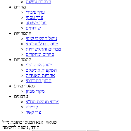
הצהרת נגישות
מגזרים
ערך ציבורי
ערך עסקי
ערך משותף
שירותים
התמחויות
ניהול תהליכי שינוי
ייעוץ כלכלי ופיננסי
מכרזים והתקשרויות
סקרים ומחקרים
התמחויות
ייעוץ אסטרטגי
השקעות אימפקט
אחריות תאגידית
תכנון תחבורתי
מאגרי מידע
מקרי מבחן
עדכונים
מכרזי מנהלת תח"צ
קריירה
צרו קשר
שגיאה, אנא הכניסו כתובת מייל
תודה, נוספת לרשימה.