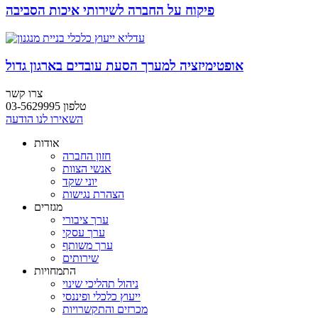
פיקוח על החברה לשירותי איכות הסביבה
אופטימיזציה למערך הסעת עובדים בארגון גדול
צרו קשר
טלפון 03-5629995
השאירו לנו הודעה
אודות
חזון החברה
אנשי הצוות
יוני שקד
הצהרת נגישות
מגזרים
ערך ציבורי
ערך עסקי
ערך משותף
שירותים
התמחויות
ניהול תהליכי שינוי
ייעוץ כלכלי ופיננסי
מכרזים והתקשרויות