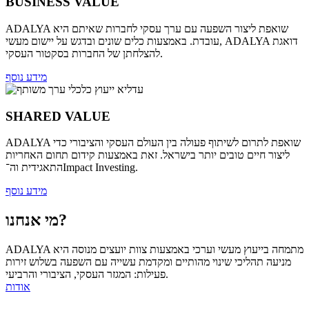
BUSINESS VALUE
ADALYA שואפת ליצור השפעה עם ערך עסקי לחברות שאיתם היא
עובדת. באמצעות כלים שונים ובדגש על יישום מעשי, ADALYA דואגת
להצלחתן של החברות בסקטור העסקי.
מידע נוסף
SHARED VALUE
ADALYA שואפת לתרום לשיתוף פעולה בין העולם העסקי והציבורי כדי
ליצור חיים טובים יותר בישראל. זאת באמצעות קידום תחום האחריות
התאגידית וה־Impact Investing.
מידע נוסף
מי אנחנו?
ADALYA מתמחה בייעוץ מעשי וערכי באמצעות צוות יועצים מנוסה היא
מניעה תהליכי שינוי מהותיים ומקדמת עשייה עם השפעה בשלוש זירות
פעילות: המגזר העסקי, הציבורי והרביעי.
אודות