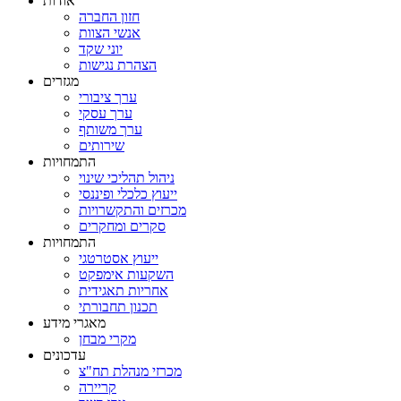
אודות
חזון החברה
אנשי הצוות
יוני שקד
הצהרת נגישות
מגזרים
ערך ציבורי
ערך עסקי
ערך משותף
שירותים
התמחויות
ניהול תהליכי שינוי
ייעוץ כלכלי ופיננסי
מכרזים והתקשרויות
סקרים ומחקרים
התמחויות
ייעוץ אסטרטגי
השקעות אימפקט
אחריות תאגידית
תכנון תחבורתי
מאגרי מידע
מקרי מבחן
עדכונים
מכרזי מנהלת תח"צ
קריירה