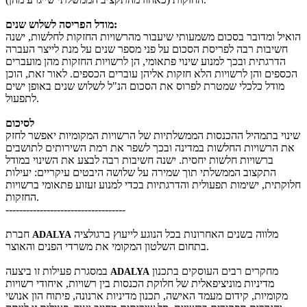
מודל הפריסה לשלוש שנים:
הואיל ומדובר בסכום משמעותי שיעבור מהרשויות החזקות לחלשות, ישנה
חשיבות רבה לפריסת הסכום על פני מספר שנים על מנת לייצר העברה
הדרגתית ובכך למנוע שינוי פתאומי, הן לרשויות החזקות מהן מועברים
הכספים והן לרשויות הלא חזקות אליהן עוברים הכספים. לאור זאת, הוכן
מודל כלכלי שמטרת לפרוס את הסכום הנ"ל לשלוש שנים באופן ישים
לתפעול.
לסיכום
שינוי בתמהיל ההכנסות הממשלתיות של הרשויות המקומיות יאפשר לחזק
את הרשויות החלשות במדינה ובכך לשפר את רמת השירותים לתושבים
ברשויות חלשות יחסית. ישנה חשיבות רבה לבצע את השינוי במודל
התקצוב הממשלתי תוך שמירה על שלושה היבטים עיקריים: יעילות
חלוקתית, ישימות תפעולית והדרגתיות בכדי למנוע זעזוע פתאומי ברשויות
החזקות.
-----------------------------------
מלווה בשנים האחרונות בכל הנוגע לייעוץ ברגולציה
חברת
ADALYA
בתחום השלטון המקומי את משרדי הפנים והאוצר.
מחקרים רבים העוסקים בתכנון
במסגרת פעילות זו ביצעה
ADALYA
מדיניות מוניציפאלית של חלוקת הכנסות בין רשויות, איחודי רשויות
מקומיות, קידום מעמד האישה, תכנון מדיניות ארנונה, פיתוח הון אנושי