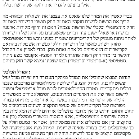
ואילו ברצוננו להגדיר את חוזקה של הרשות כולה.
בכדי לאפיין את המדד שלנו שאלנו את עצמנו את השאלות הבאות- מה
הופך את הרשות לרשות חזקה? האם זה חוזק תושבי הרשות? האם זה
חוזק מוניציפאלי וכלכלי של הרשות עצמה? האם זה היקף מקורות ארנונה
ברשות או שאולי ישנם עוד דברים שמשפיעים על חוזקן של הרשויות?
לאחר ניתוח מעמיק של הקריטריונים שעמדו בפנינו גובש מדד אופטימאלי
לחוזק רשות, כאשר כל הרשויות חולקו לעשרה אשכולות בהתאם
לקריטריונים המאפיינים כל אחת ואחת מהן. בכדי לאפיין את ההבדל
והקשר בין מדד חוזק רשות שהגדרנו למדד הסוציו- אקונומי בוצע ניתוח
סטטיסטי (א-פרמטרי ופרמטרי) וכמו שצפינו נמצא קשר חזק ביניהם.
המודל הכלכלי:
הנחות המוצא שהובילו את המודל במהלך העבודה היו יצירת מודל יעיל
ופשוט להבנה. המודל הוצג ע"י שלושה סימולאטורים מורכבים שנבנו
בכלים מתקדמים. מטרת הסימולאטורים לגבש מודל אופטימאלי ופשוט
ליישום אשר יציג את השינויים המתוכננים. הסימולאטורים מאפשרים
הדמיה של הרפורמה המתוכננת כאשר כל אחד מהם מתייחס בצורה
מפורטת לכל הקריטריונים של סעיפי התקצוב השונים המרכיבים כל
תחום ותחום. יודגש כי אין מדובר בתשלומי אזרחים לרשות המקומית בגין
קבלת שירותים מוניציפאליים, אלא הכנסות ממשרדי ממשלה (בין אם
בתקצוב ובין אם בתשלום ארנונה ממשלתית), אשר אין כמעט חולק על
כך שמתפלגים כיום בצורה שאינה שוויונית. המודל מציג אופטימיזציה של
מקסימום תקציב שיועבר לרשויות החזקות תוך מינימום פגיעה ברשויות
החזקות (כאחוז מהתקציב הממשלתי שייגרע מהן).