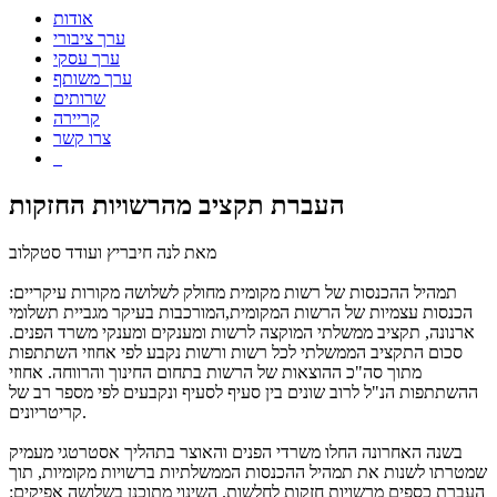
אודות
ערך ציבורי
ערך עסקי
ערך משותף
שרותים
קריירה
צרו קשר
העברת תקציב מהרשויות החזקות
מאת לנה חיבריץ ועודד סטקלוב
תמהיל ההכנסות של רשות מקומית מחולק לשלושה מקורות עיקריים:
הכנסות עצמיות של הרשות המקומית,המורכבות בעיקר מגביית תשלומי
ארנונה, תקציב ממשלתי המוקצה לרשות ומענקים ומענקי משרד הפנים.
סכום התקציב הממשלתי לכל רשות ורשות נקבע לפי אחוזי השתתפות
מתוך סה"כ ההוצאות של הרשות בתחום החינוך והרווחה. אחוזי
ההשתתפות הנ"ל לרוב שונים בין סעיף לסעיף ונקבעים לפי מספר רב של
קריטריונים.
בשנה האחרונה החלו משרדי הפנים והאוצר בתהליך אסטרטגי מעמיק
שמטרתו לשנות את תמהיל ההכנסות הממשלתיות ברשויות מקומיות, תוך
העברת כספים מרשויות חזקות לחלשות. השינוי מתוכנן בשלושה אפיקים: