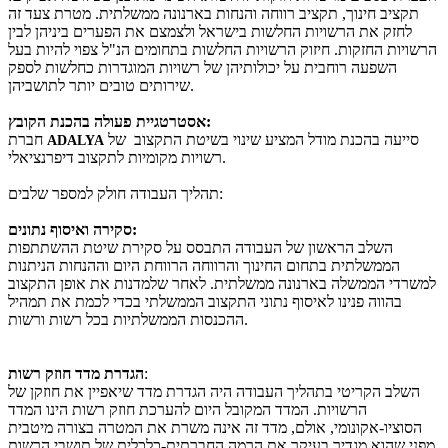
תקציב חינוך, תקציב רווחה והנחות בארנונה ממשלתית. מטרת צעד זה
לחזק את הרשויות החלשות בישראל ולצמצם את הפערים ביניהן לבין
הרשויות החזקות. חיזוק הרשויות החלשות בתחומים הנ"ל צפוי להיות בעל
השפעה רוחבית על יכולותיהן של רשויות המוגדרות כחלשות לספק
שירותים טובים יותר לתושביהן.
אסטרטגיית פעולה בהכנת הקובץ:
סייעה בהכנת מודל המציע שינוי בשיטת התקצוב של
חברת
ADALYA
רשויות מקומיות לתקצוב דיפרנציאלי.
תהליך העבודה חולק למספר שלבים:
סקירה ואיסוף נתונים:
השלב הראשון של העבודה התבסס על סקירת שיטת ההשתתפות
הממשלתית בתחום החינוך והרווחה הרווחת היום וההנחות הניתנות
למשרדי הממשלה בארנונה ממשלתית. לאחר שלמדנות את אופן התקצוב
בהווה פנינו לאיסוף נתוני התקצוב הממשלתי בכדי לכמת את תמהיל
ההכנסות הממשלתיות בכל רשות ורשות.
:
הגדרת מדד חוזק רשות
השלב הקריטי בתהליך העבודה היה הגדרת מדד שיאפיין את חוזקן של
הרשויות. המדד המקובל היום להערכת חוזק רשות הינו המדד
הסוציו-אקונומי, אולם, מדד זה אינה משרת את המטרה בצורה מיטבית
מפני שהוא מגדיר בעיקר את הרמה החברתית-כלכלית של תושבי הרשות