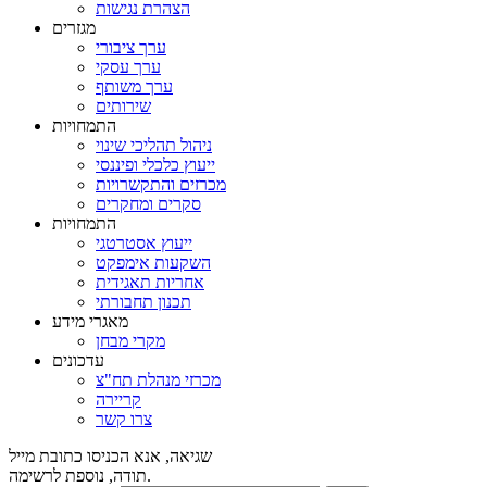
הצהרת נגישות
מגזרים
ערך ציבורי
ערך עסקי
ערך משותף
שירותים
התמחויות
ניהול תהליכי שינוי
ייעוץ כלכלי ופיננסי
מכרזים והתקשרויות
סקרים ומחקרים
התמחויות
ייעוץ אסטרטגי
השקעות אימפקט
אחריות תאגידית
תכנון תחבורתי
מאגרי מידע
מקרי מבחן
עדכונים
מכרזי מנהלת תח"צ
קריירה
צרו קשר
שגיאה, אנא הכניסו כתובת מייל
תודה, נוספת לרשימה.