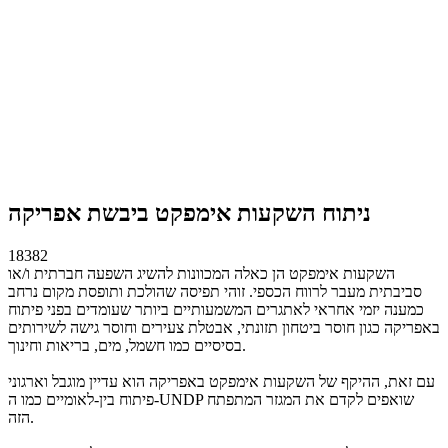
ניתוח השקעות אימפקט ביבשת אפריקה
18382
השקעות אימפקט הן כאלה המכוונות להשיג השפעה חברתית ו/או
סביבתית מעבר לרווח הכספי. זוהי תפיסה שהולכת ותופסת מקום נרחב
כמענה יזמי אחראי לאתגרים המשמעותיים ביותר שעומדים בפני פיתוח
באפריקה כגון חוסר ביטחון תזונתי, אבטלת צעירים וחוסר גישה לשירותים
בסיסיים כמו חשמל, מים, בריאות וחינוך.
עם זאת, ההיקף של השקעות אימפקט באפריקה הוא עדיין מוגבל וארגוני
פיתוח בין-לאומיים כמו ה-UNDP שואפים לקדם את המגזר המתפתח
הזה.