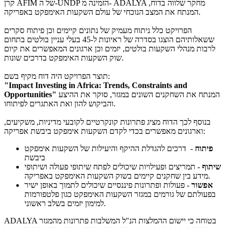
קרן AFIM של ה-UNDP הזמינה מ- ADALYA מחקר שלווה בדוח,
המנתח את המצב הנוכחי של עולם השקעות האימפקט באפריקה.
הפרויקט כלל ניתוח מעמיק של נתונים קיימים וכן פיתוח סקרים
ששאלותיהם הוצגו בסדרה של ראיונות ל-45 בעלי עניין בולטים בתחום
לרבות מנהלי השקעות בולטים, יזמים וכן ארגונים המאפשרים את קיום
שוק השקעות האימפקט בדרכים שונות.
תוצר הפרויקט היה דוח מקיף בשם:
"Impact Investing in Africa: Trends, Constraints and
המנתח את השחקנים השונים במגזר, סוקר את ההיצע
Opportunities"
והביקוש להון ואת האתגרים לפיתוחו.
בנוסף לכך הדוח מציג פתרונות קונקרטיים לקובעי מדיניות, משקיעים,
וארגונים מאפשרים בכדי לקדם השקעות אימפקט ביבשת אפריקה:
פיתוח
- דרכים להגדלת ההיקף והיעילות של השקעות אימפקט
ביבשת
שיתוף
- תמריצים ופעילויות שיכולים לפתח שיתופי פעולה ושיתופי
מידע בין שחקנים קיימים בשוק השקעות האימפקט באפריקה.
אפשור
- פעולות ופתרונות פיננסיים שיכולים לתמוך באופן ישיר
בפעולתם של גורמים במגזר השקעות האימפקט כגון פלטפורמות
למימון יזמים בשלב ראשוני.
ADALYA בטוחה כי יישום ההמלצות הנ"ל המשלבות פתרונות מהמגזר